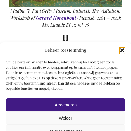
Malibu, J. Paul Getty Museum, Initial H: The Visitation;
Workshop of
Gerard Horenbout
(Flemish, 1465 – 1541);
Ms. Ludwig IX 17, fol. 16
H
Beheer toestemming
Haincelin de Haguenot
Hans Sebald Beham
Om de beste ervaringen te bieden, gebruiken wij technologieën zoals
Hayrapet
cookies om informatie over je apparaat op te slaan en/of te raadplegen.
Henri l’Enlumineur
Door in te stemmen met deze technologieën kunnen wij gegevens zoals
surfgedrag of unieke ID's op deze site verwerken. Als je geen toestemming
Henri d’Orquevaulz
geeft of uw toestemming intrekt, kan dit een nadelige invloed hebben op
Henri Laurer
bepaalde functies en mogelijkheden.
Herbert
Herimann
Accepteren
Herman Scheerre
Hildebert
Weiger
Honoré
Hugo pictor