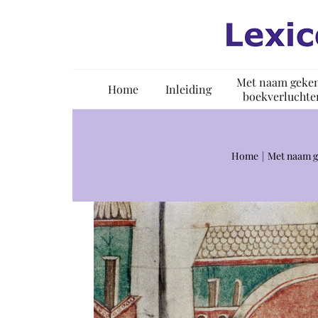
Ga
naar
inhoud
Met naam geke
Home
Inleiding
boekverluchte
Home
Met naam g