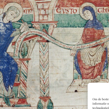
Om de beste 
informatie o
technologieë