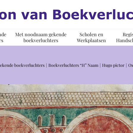
nde
Met noodnaam gekende
Scholen en
Regi
rs
boekverluchters
Werkplaatsen
Handsch
ekende boekverluchters
Boekverluchters “H” Naam
Hugo pictor
Ox