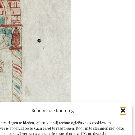
Beheer toestemming
ervaringen te bieden, gebruiken wij technologieën zoals cookies om
ver je apparaat op te slaan en/of te raadplegen. Door in te stemmen met deze
n kunnen wij gegevens zoals surfgedrag of unieke ID's op deze site