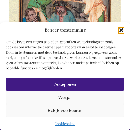
Beheer toestemming
Om de beste ervaringen te bieden, gebruiken wij technologieën zoals
cookies om informatie over je apparaat op te slaan en/of te raadplegen.
Door in te stemmen met deze technologieën kunnen wij gegevens zoals
surfgedrag of unieke ID's op deze site verwerken. Als je geen toestemming
geeft of uw toestemming intrekt, kan dit een nadelige invloed hebben op
bepaalde functies en mogelijkheden.
Accepteren
Weiger
Bekijk voorkeuren
© 2019 Roel Wiechers | Powered by
ROCK Design
Cookiebeleid