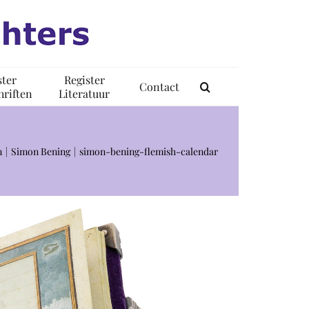
ster
Register
Contact
riften
Literatuur
m
Simon Bening
simon-bening-flemish-calendar