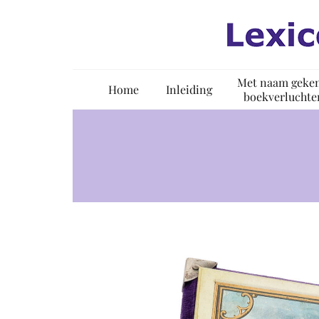
Ga
naar
inhoud
Met naam geke
Home
Inleiding
boekverluchte