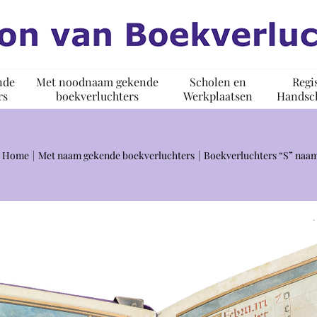
nde
Met noodnaam gekende
Scholen en
Regi
rs
boekverluchters
Werkplaatsen
Handsch
Home
Met naam gekende boekverluchters
Boekverluchters “S” naa