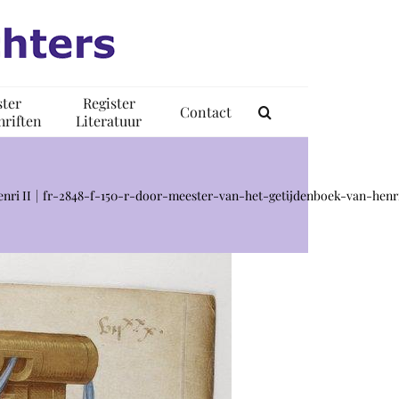
ster
Register
Contact
riften
Literatuur
nri II
fr-2848-f-150-r-door-meester-van-het-getijdenboek-van-henri