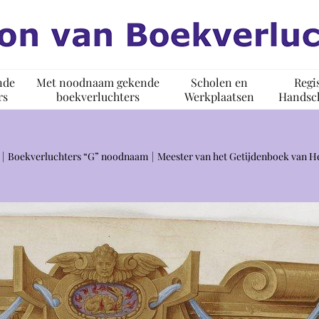
nde
Met noodnaam gekende
Scholen en
Regi
rs
boekverluchters
Werkplaatsen
Handsch
Boekverluchters “G” noodnaam
Meester van het Getijdenboek van He