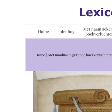
Ga
naar
inhoud
Met naam geke
Home
Inleiding
boekverluchte
Home
Met noodnaam gekende boekverluchters