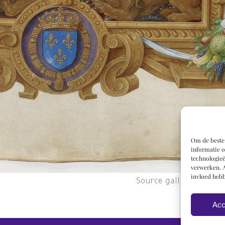
Om de beste 
informatie o
technologieë
verwerken. A
invloed hebb
Acc