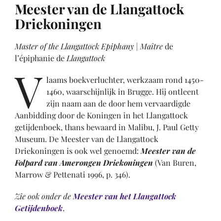
Meester van de Llangattock
Driekoningen
Master of the Llangattock Epiphany
|
Maître
de
l’épiphanie de
Llangattock
V
laams boekverluchter, werkzaam rond 1450-
1460, waarschijnlijk in Brugge. Hij ontleent
zijn naam aan de door hem vervaardigde
Aanbidding door de Koningen in het Llangattock
getijdenboek, thans bewaard in Malibu, J. Paul Getty
Museum. De Meester van de Llangattock
Driekoningen is ook wel genoemd:
Meester van de
Folpard van Amerongen Driekoningen
(Van Buren,
Marrow & Pettenati 1996, p. 346).
Zie ook onder de
Meester van het Llangattock
Getijdenboek
.