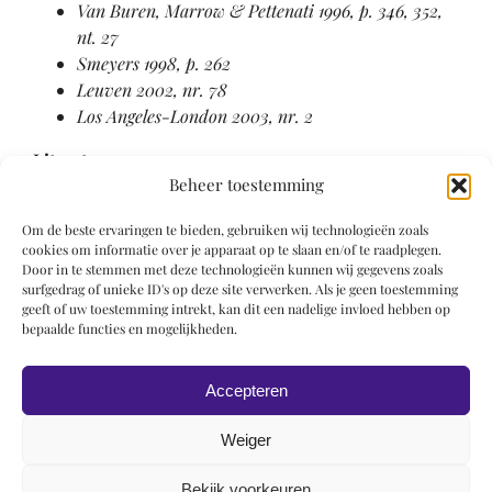
Van Buren, Marrow & Pettenati 1996, p. 346, 352,
nt. 27
Smeyers 1998, p. 262
Leuven 2002, nr. 78
Los Angeles-London 2003, nr. 2
Literatuur
Beheer toestemming
Kraus 1974, nr. 36
Om de beste ervaringen te bieden, gebruiken wij technologieën zoals
Euw & Plotzek 1982, Band 2, nr. IX 7
cookies om informatie over je apparaat op te slaan en/of te raadplegen.
Van Buren, Marrow & Pettenati 1996, p. 346, 352,
Door in te stemmen met deze technologieën kunnen wij gegevens zoals
nt. 27
surfgedrag of unieke ID's op deze site verwerken. Als je geen toestemming
geeft of uw toestemming intrekt, kan dit een nadelige invloed hebben op
Smeyers 1998, p. 262
bepaalde functies en mogelijkheden.
Leuven 2002, nr. 78
Los Angeles-London 2003, nr. 2
Accepteren
Weiger
Bekijk voorkeuren