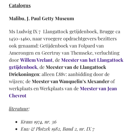
Catalogus
Malibu
, J. Paul Getty Museum
Ms Ludwig IX 7 Llangattock getijdenboek, Brugge ca
1450-1460, naar vroegere opdrachtgevers/bezitters
ook genaamd: Getijdenboek van Folpard van
Amerongen en Geertruy van Themseke, verluchting
door
Willem Vrelant
, de
Meester van het Llangattock
getijdenboek
, de
Meester van de Llangattock
Driekoningen
: alleen f.88v: aanbidding door de
wijzen; de
Meester van Wauquelin’s Alexander
of
werkplaats en Werkplaats van de
Meester van Jean
Chevrot
literatuur
:
Kraus 1974, nr. 36
Euw & Plotzek 1982, Band 2, nr. IX 7