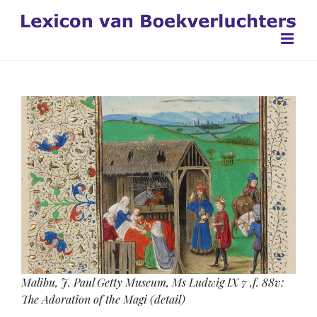
Ga
naar
inhoud
Malibu, J. Paul Getty Museum, Ms Ludwig IX 7 ,f. 88v:
The Adoration of the Magi (detail)