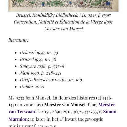
Brussel, Koninklijke Bibliotheek, Ms. 9231, f. 179r:
Conception, Nativité et Éducation de la Vierge door
Meester van Mansel
literatuur:
Delaissé 1959, nr. 33
Brussel 1959, nr. 58
Smeyers 1998, p. 337-8
Nash 1999, p. 238-241
Parijs-Brussel 2011-2012, nr. 109
Dubois 2020
Ms 9232 Jean Mansel, La fleur des histoires (2) 1446-
1451 en voor 1460
Meester van Mansel
: f. 9r;
Meester
van Terwaan
: f. 205r, 269r, 291r, 307v, 332v337r;
Simon
e
Marmion
: 10 later in het 4
kwart toegevoegde
miniaturen: f. 351r-474v