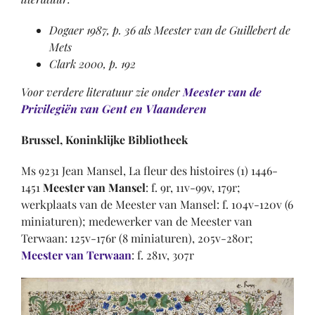
Dogaer 1987, p. 36 als Meester van de Guillebert de
Mets
Clark 2000, p. 192
Voor verdere literatuur zie onder
Meester van de
Privilegiën van Gent en Vlaanderen
Brussel, Koninklijke Bibliotheek
Ms 9231 Jean Mansel, La fleur des histoires (1) 1446-
1451
Meester van Mansel
: f. 9r, 11v-99v, 179r;
werkplaats van de Meester van Mansel: f. 104v-120v (6
miniaturen); medewerker van de Meester van
Terwaan: 125v-176r (8 miniaturen), 205v-280r;
Meester van Terwaan
: f. 281v, 307r