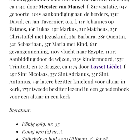
ca 1440 door
Meester van Mansel
: f. 81r visitatie, 94v
geboorte, 101v aankondiging aan de herders, 131r
David; en Jan Tavernier: o.a. f. 14r Johannes op
Patmos, 16r Lukas, 19r Markus, 21r Mattheus, 25r
Christoffel met Jezuskind, 26r Barbara, 28r Quentin,
32r Sebastiaan, 37r Maria met Kind, 62r
gevangenneming, 110v vlucht naar Egypte, 110r:
Aanbidding door de wijzen, 123v kindermoord, 153r
Triniteit; en te Brugge, ca 1475 door
Loyset Liédet
: f.
29r Sint Nicolaas, 33v Sint Adrianus, 35r Sint
Antonius, 53r latere bezitter knielend voor altaar in
kerk, 177r tweede bezitter lezend in een gebedenboek
voor een altaar in een kerk
literatuur:
König 1989, nr. 35
König 1991 (2) nr. A
Sotheby’s 10 juni 2001 (Ritman, 2), lot 28