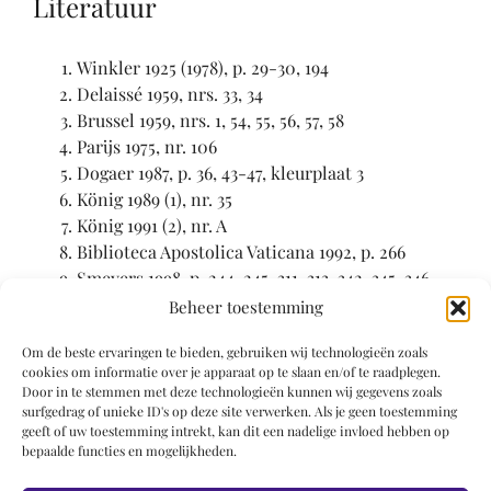
Literatuur
Winkler 1925 (1978), p. 29-30, 194
Delaissé 1959, nrs. 33, 34
Brussel 1959, nrs. 1, 54, 55, 56, 57, 58
Parijs 1975, nr. 106
Dogaer 1987, p. 36, 43-47, kleurplaat 3
König 1989 (1), nr. 35
König 1991 (2), nr. A
Biblioteca Apostolica Vaticana 1992, p. 266
Smeyers 1998, p. 244-245, 311-313, 342, 345, 346
Nash 1999, p. 238-241
Beheer toestemming
Clark 2000, p. 192
Om de beste ervaringen te bieden, gebruiken wij technologieën zoals
Sotheby’s 10 juni 2001 (Ritman, 2), lot 28
cookies om informatie over je apparaat op te slaan en/of te raadplegen.
Walther 2001, p. 328-9
Door in te stemmen met deze technologieën kunnen wij gegevens zoals
Leuven 2002, nr. 74
surfgedrag of unieke ID's op deze site verwerken. Als je geen toestemming
geeft of uw toestemming intrekt, kan dit een nadelige invloed hebben op
Parijs-Brussel 2011-2012, p. 389-390, nrs. 109-
bepaalde functies en mogelijkheden.
110
Dubois 2020