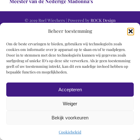
Meester van de Nederige Madonna’s
© 2019 Roel Wiechers | Powered by
ROCK Design
Beheer toestemming
Om de beste ervaringen te bieden, gebruiken wij technologieën zoals
cookies om informatie over je apparaat op te slaan en/of te raadplegen.
Door in te stemmen met deze technologieën kunnen wij gegevens zoals
surfgedrag of unieke ID's op deze site verwerken. Als je geen toestemming
geeft of uw toestemming intrekt, kan dit een nadelige invloed hebben op
bepaalde functies en mogelijkheden.
Accepteren
Weiger
Bekijk voorkeuren
Cookiebeleid