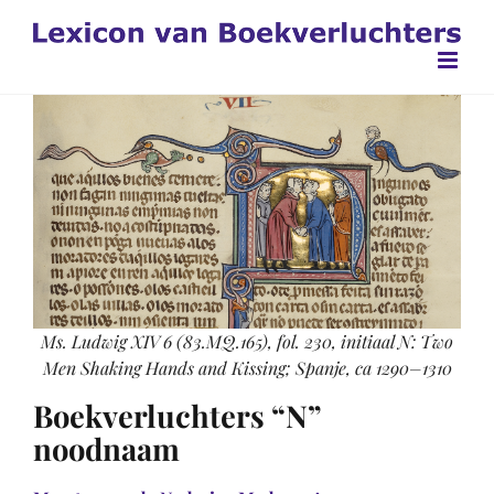
Ga
naar
inhoud
Ms. Ludwig XIV 6 (83.MQ.165), fol. 230, initiaal N: Two
Men Shaking Hands and Kissing; Spanje, ca 1290–1310
Boekverluchters “N”
noodnaam