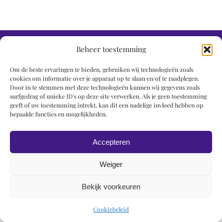
© 2019 Roel Wiechers | Powered by
ROCK Design
Beheer toestemming
Om de beste ervaringen te bieden, gebruiken wij technologieën zoals
cookies om informatie over je apparaat op te slaan en/of te raadplegen.
Door in te stemmen met deze technologieën kunnen wij gegevens zoals
surfgedrag of unieke ID's op deze site verwerken. Als je geen toestemming
geeft of uw toestemming intrekt, kan dit een nadelige invloed hebben op
bepaalde functies en mogelijkheden.
Accepteren
Weiger
Bekijk voorkeuren
Cookiebeleid