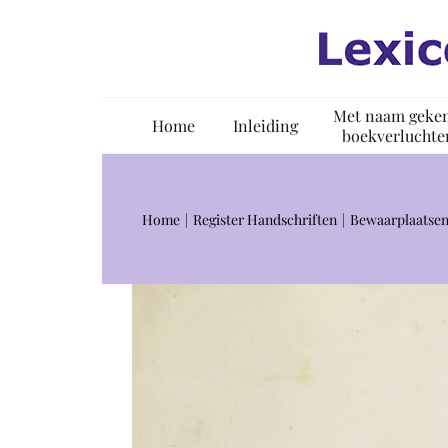
Ga
naar
inhoud
Met naam geke
Home
Inleiding
boekverluchte
Home
Register Handschriften
Bewaarplaatsen