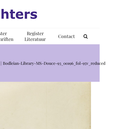
ster
Register
Contact
riften
Literatuur
Bodleian-Library-MS-Douce-93_00196_fol-95v_reduced