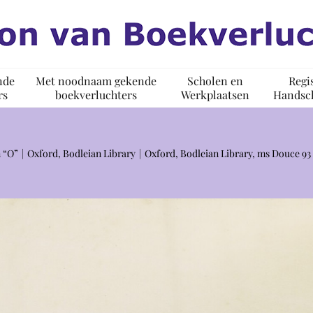
nde
Met noodnaam gekende
Scholen en
Regi
rs
boekverluchters
Werkplaatsen
Handsch
 “O”
Oxford, Bodleian Library
Oxford, Bodleian Library, ms Douce 93