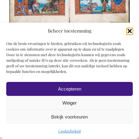
Beheer toestemming
Om de beste ervaringen te bieden, gebruiken wij technologieën zoals
cookies om informatie over je apparaat op te slaan en/of te raadplegen.
Door in te stemmen met deze technologieën kunnen wij gegevens zoals
surfgedrag of unieke ID's op deze site verwerken. Als je geen toestemming
geeft of uw toestemming intrekt, kan dit een nadelige invloed hebben op
© 2019 Roel Wiechers | Powered by
ROCK Design
bepaalde functies en mogelijkheden.
Accepteren
Weiger
Bekijk voorkeuren
Cookiebeleid