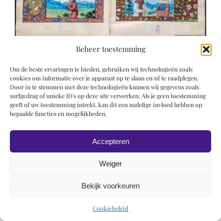
Beheer toestemming
Om de beste ervaringen te bieden, gebruiken wij technologieën zoals
cookies om informatie over je apparaat op te slaan en/of te raadplegen.
Door in te stemmen met deze technologieën kunnen wij gegevens zoals
surfgedrag of unieke ID's op deze site verwerken. Als je geen toestemming
geeft of uw toestemming intrekt, kan dit een nadelige invloed hebben op
© 2019 Roel Wiechers | Powered by
ROCK Design
bepaalde functies en mogelijkheden.
Accepteren
Weiger
Bekijk voorkeuren
Cookiebeleid