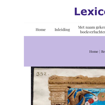
Ga
naar
inhoud
Met naam geke
Home
Inleiding
boekverluchte
Home
Re