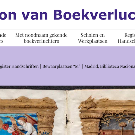
nde
Met noodnaam gekende
Scholen en
Regi
rs
boekverluchters
Werkplaatsen
Handsch
gister Handschriften
Bewaarplaatsen “M”
Madrid, Biblioteca Naciona