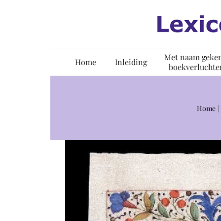
Ga
naar
inhoud
Met naam geke
Home
Inleiding
boekverluchte
Home