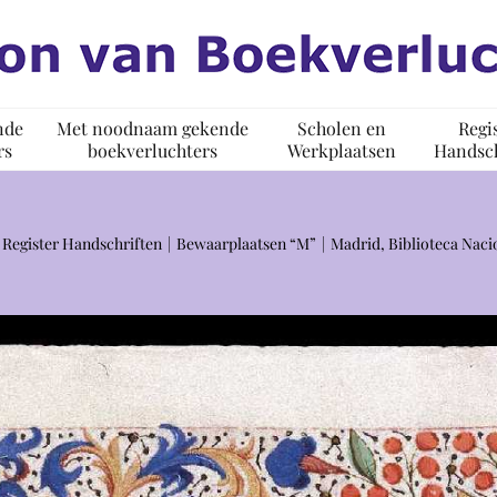
nde
Met noodnaam gekende
Scholen en
Regi
rs
boekverluchters
Werkplaatsen
Handsch
Register Handschriften
Bewaarplaatsen “M”
Madrid, Biblioteca Naci