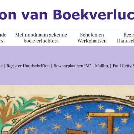
nde
Met noodnaam gekende
Scholen en
Regi
rs
boekverluchters
Werkplaatsen
Handsch
e
Register Handschriften
Bewaarplaatsen “M”
Malibu, J.Paul Gett