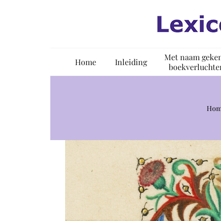
Ga
naar
inhoud
Met naam geke
Home
Inleiding
boekverluchte
Hom