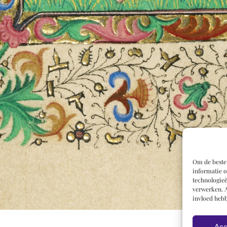
Om de beste 
informatie o
technologieë
verwerken. A
invloed hebb
Acc