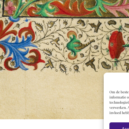
Om de beste 
informatie o
technologieë
verwerken. A
invloed hebb
Acc