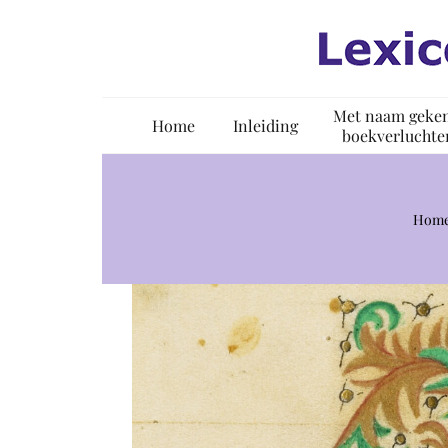
Ga
naar
inhoud
Met naam geke
Home
Inleiding
boekverluchte
Hom