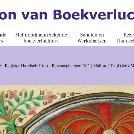
nde
Met noodnaam gekende
Scholen en
Regi
rs
boekverluchters
Werkplaatsen
Handsch
e
Register Handschriften
Bewaarplaatsen “M”
Malibu, J.Paul Getty