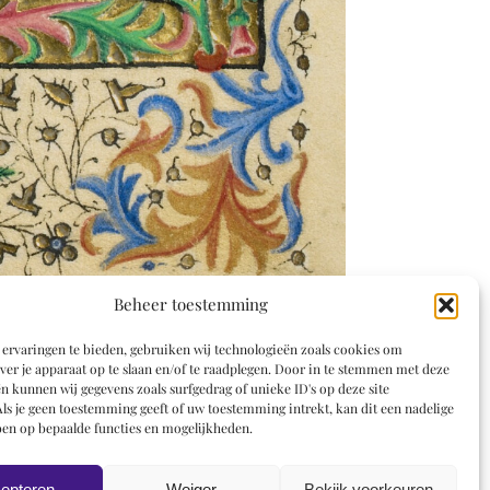
Beheer toestemming
ervaringen te bieden, gebruiken wij technologieën zoals cookies om
ver je apparaat op te slaan en/of te raadplegen. Door in te stemmen met deze
n kunnen wij gegevens zoals surfgedrag of unieke ID's op deze site
ls je geen toestemming geeft of uw toestemming intrekt, kan dit een nadelige
en op bepaalde functies en mogelijkheden.
epteren
Weiger
Bekijk voorkeuren