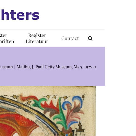
ster
Register
Contact
riften
Literatuur
 Museum
Malibu, J. Paul Getty Museum, Ms 5
92v-1