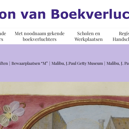
nde
Met noodnaam gekende
Scholen en
Regi
rs
boekverluchters
Werkplaatsen
Handsch
iften
Bewaarplaatsen “M”
Malibu, J.Paul Getty Museum
Malibu, J. P