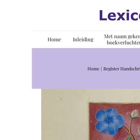
Ga
naar
inhoud
Met naam geke
Home
Inleiding
boekverluchte
Home
Register Handschr