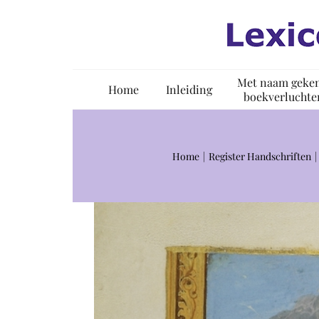
Ga
naar
inhoud
Met naam geke
Home
Inleiding
boekverluchte
Home
Register Handschriften