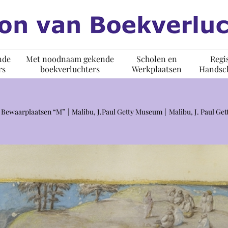
nde
Met noodnaam gekende
Scholen en
Regi
rs
boekverluchters
Werkplaatsen
Handsch
Bewaarplaatsen “M”
Malibu, J.Paul Getty Museum
Malibu, J. Paul Ge