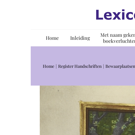
Ga
naar
inhoud
Met naam geke
Home
Inleiding
boekverluchte
Home
Register Handschriften
Bewaarplaatsen