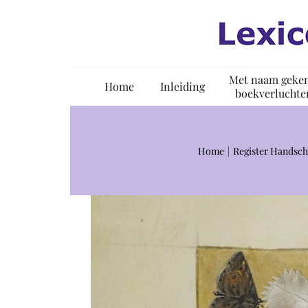
Ga
naar
inhoud
Met naam geke
Home
Inleiding
boekverluchte
Home
Register Handsch