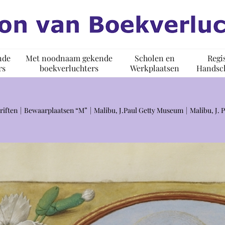
nde
Met noodnaam gekende
Scholen en
Regi
rs
boekverluchters
Werkplaatsen
Handsch
riften
Bewaarplaatsen “M”
Malibu, J.Paul Getty Museum
Malibu, J.