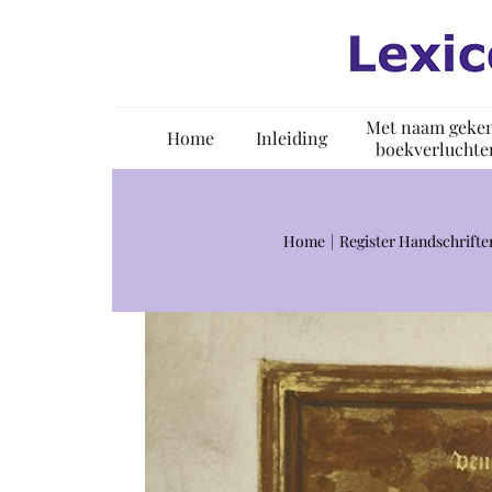
Ga
naar
inhoud
Met naam geke
Home
Inleiding
boekverluchte
Home
Register Handschrifte