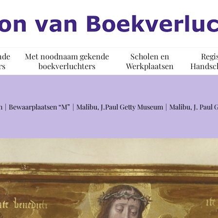
nde
Met noodnaam gekende
Scholen en
Regi
rs
boekverluchters
Werkplaatsen
Handsch
n
Bewaarplaatsen “M”
Malibu, J.Paul Getty Museum
Malibu, J. Paul