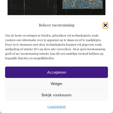
Beheer toestemming
Om de beste ervaringen te bieden, gebruiken wij technologieën zoals
cookies om informatie over je apparaat op te slaan en/of te raadplegen.
Door in te stemmen met deze technologieën kunnen wij gegevens zoals
surfgedrag of unieke ID's op deze site verwerken. Als je geen toestemming
© 2019 Roel Wiechers | Powered by
ROCK Design
geeft of uw toestemming intrekt, kan dit een nadelige invloed hebben op
bepaalde functies en mogelijkheden.
Accepteren
Weiger
Bekijk voorkeuren
Cookiebeleid