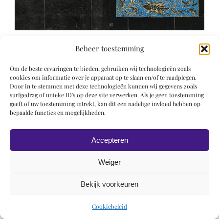
Beheer toestemming
Om de beste ervaringen te bieden, gebruiken wij technologieën zoals
cookies om informatie over je apparaat op te slaan en/of te raadplegen.
Door in te stemmen met deze technologieën kunnen wij gegevens zoals
surfgedrag of unieke ID's op deze site verwerken. Als je geen toestemming
© 2019 Roel Wiechers | Powered by
ROCK Design
geeft of uw toestemming intrekt, kan dit een nadelige invloed hebben op
bepaalde functies en mogelijkheden.
Accepteren
Weiger
Bekijk voorkeuren
Cookiebeleid