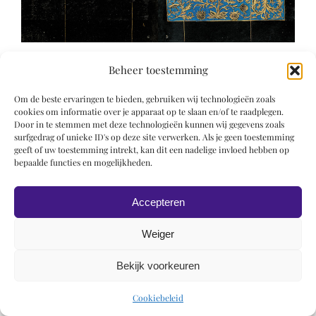
Beheer toestemming
Om de beste ervaringen te bieden, gebruiken wij technologieën zoals
cookies om informatie over je apparaat op te slaan en/of te raadplegen.
Door in te stemmen met deze technologieën kunnen wij gegevens zoals
surfgedrag of unieke ID's op deze site verwerken. Als je geen toestemming
© 2019 Roel Wiechers | Powered by
ROCK Design
geeft of uw toestemming intrekt, kan dit een nadelige invloed hebben op
bepaalde functies en mogelijkheden.
Accepteren
Weiger
Bekijk voorkeuren
Cookiebeleid