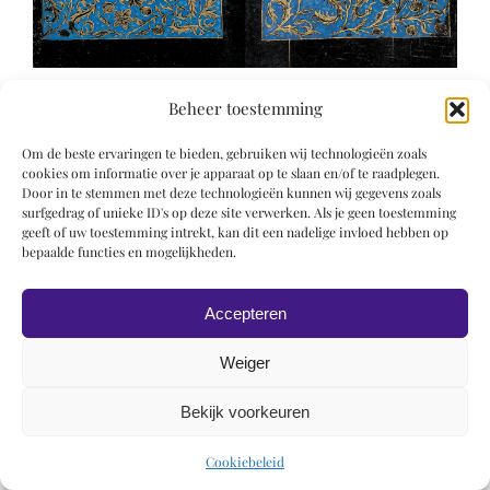
Beheer toestemming
Om de beste ervaringen te bieden, gebruiken wij technologieën zoals
cookies om informatie over je apparaat op te slaan en/of te raadplegen.
Door in te stemmen met deze technologieën kunnen wij gegevens zoals
surfgedrag of unieke ID's op deze site verwerken. Als je geen toestemming
© 2019 Roel Wiechers | Powered by
ROCK Design
geeft of uw toestemming intrekt, kan dit een nadelige invloed hebben op
bepaalde functies en mogelijkheden.
Accepteren
Weiger
Bekijk voorkeuren
Cookiebeleid