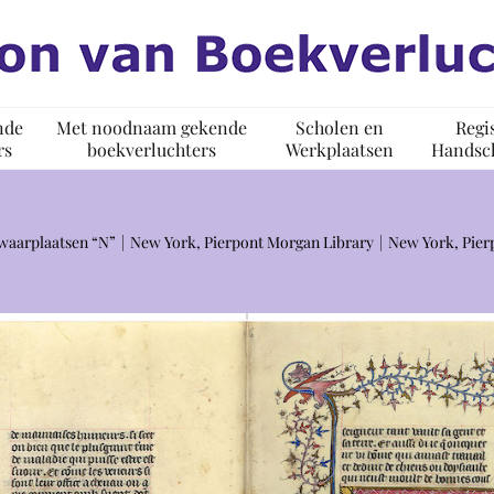
nde
Met noodnaam gekende
Scholen en
Regi
rs
boekverluchters
Werkplaatsen
Handsch
waarplaatsen “N”
New York, Pierpont Morgan Library
New York, Pier