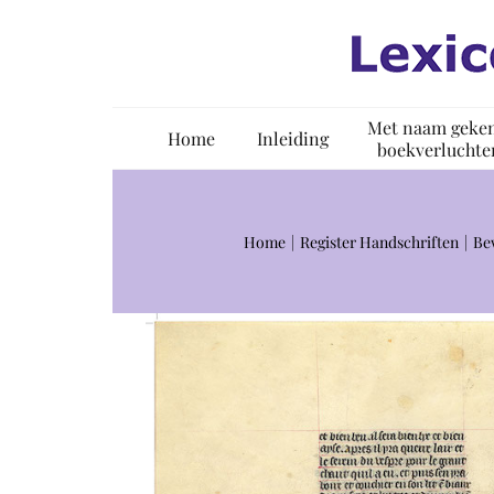
Ga
naar
inhoud
Met naam geke
Home
Inleiding
boekverluchte
Home
Register Handschriften
Be