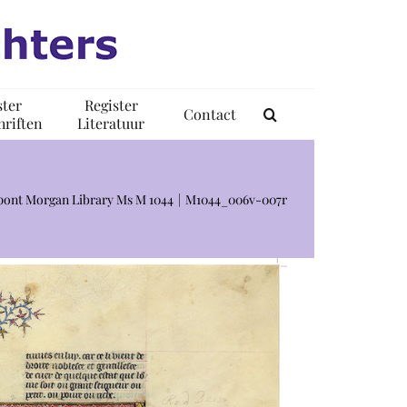
ster
Register
Contact
riften
Literatuur
pont Morgan Library Ms M 1044
M1044_006v-007r