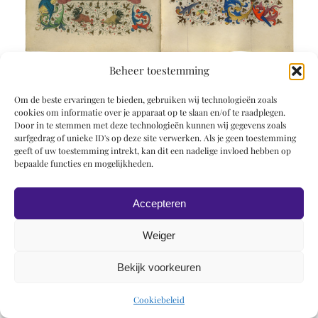
Beheer toestemming
Om de beste ervaringen te bieden, gebruiken wij technologieën zoals
cookies om informatie over je apparaat op te slaan en/of te raadplegen.
Door in te stemmen met deze technologieën kunnen wij gegevens zoals
surfgedrag of unieke ID's op deze site verwerken. Als je geen toestemming
geeft of uw toestemming intrekt, kan dit een nadelige invloed hebben op
© 2019 Roel Wiechers | Powered by
ROCK Design
bepaalde functies en mogelijkheden.
Accepteren
Weiger
Bekijk voorkeuren
Cookiebeleid