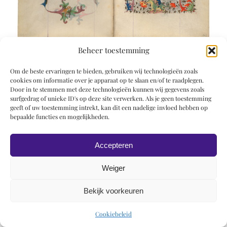
Beheer toestemming
Om de beste ervaringen te bieden, gebruiken wij technologieën zoals
cookies om informatie over je apparaat op te slaan en/of te raadplegen.
Door in te stemmen met deze technologieën kunnen wij gegevens zoals
surfgedrag of unieke ID's op deze site verwerken. Als je geen toestemming
geeft of uw toestemming intrekt, kan dit een nadelige invloed hebben op
© 2019 Roel Wiechers | Powered by
ROCK Design
bepaalde functies en mogelijkheden.
Accepteren
Weiger
Bekijk voorkeuren
Cookiebeleid