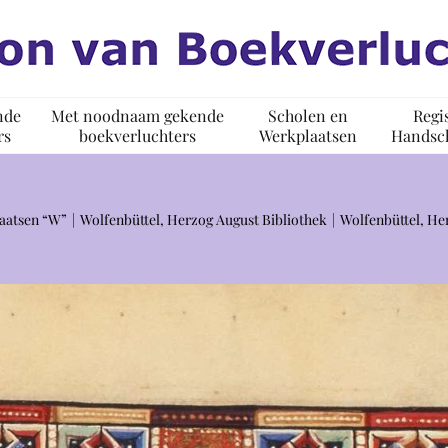
nde
Met noodnaam gekende
Scholen en
Regi
rs
boekverluchters
Werkplaatsen
Handsch
aatsen “W”
Wolfenbüttel, Herzog August Bibliothek
Wolfenbüttel, Her