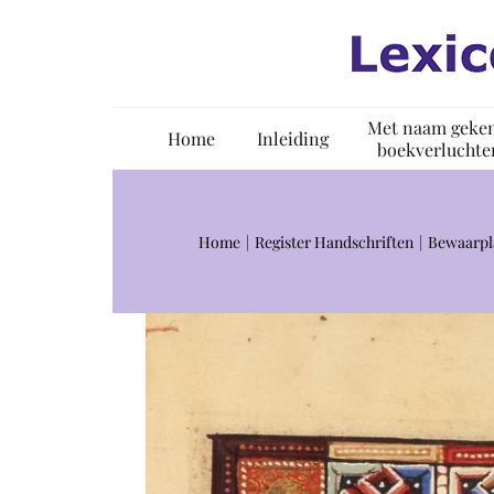
Ga
naar
inhoud
Met naam geke
Home
Inleiding
boekverluchte
Home
Register Handschriften
Bewaarpl