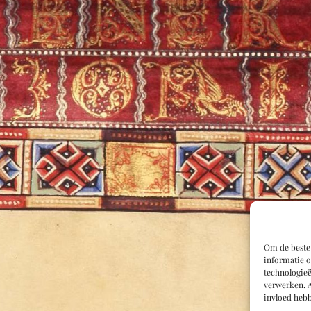
Om de beste 
informatie o
technologieë
verwerken. A
invloed hebb