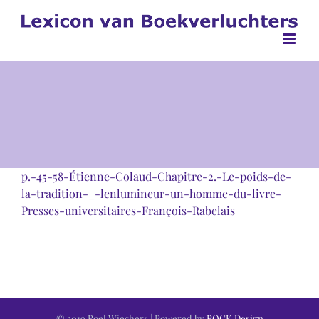
Ga
naar
inhoud
p.-45-58-Étienne-Colaud-Chapitre-2.-Le-poids-de-
la-tradition-_-lenlumineur-un-homme-du-livre-
Presses-universitaires-François-Rabelais
© 2019 Roel Wiechers | Powered by
ROCK Design