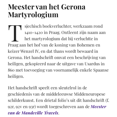
Meester van het Gerona
Martyrologium
T
sjechisch boekverluchter, werkzaam rond
1410-1420 in Praag. Ontleent zijn naam aan
het martyrologium dat hij verluchtte in
Praag aan het hof van de koning van Bohemen en
keizer Wenzel IV, en dat thans wordt bewaard in
Gerona. Het handschrift omvat een beschrijving van
heiligen, gekopieerd naar de uitgave van Usardus in
860 met toevoeging van voornamelijk enkele Spaanse
heiligen.
Het handschrift speelt een sleutelrol in de
geschiedenis van de middeleeuwse Middeneuropese
schilderkunst. Een drietal folio’s uit dit handschrift (f.
92r, 92v en 93r) wordt toegeschreven aan de
Meester
van de Mandeville Travels
.