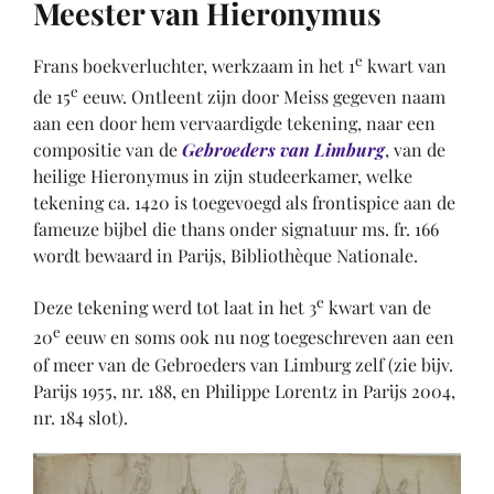
Meester van Hieronymus
e
Frans boekverluchter, werkzaam in het 1
kwart van
e
de 15
eeuw. Ontleent zijn door Meiss gegeven naam
aan een door hem vervaardigde tekening, naar een
compositie van de
Gebroeders van Limburg
, van de
heilige Hieronymus in zijn studeerkamer, welke
tekening ca. 1420 is toegevoegd als frontispice aan de
fameuze bijbel die thans onder signatuur ms. fr. 166
wordt bewaard in Parijs, Bibliothèque Nationale.
e
Deze tekening werd tot laat in het 3
kwart van de
e
20
eeuw en soms ook nu nog toegeschreven aan een
of meer van de Gebroeders van Limburg zelf (zie bijv.
Parijs 1955, nr. 188, en Philippe Lorentz in Parijs 2004,
nr. 184 slot).