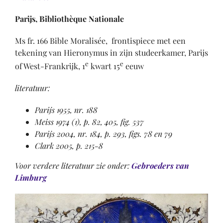
Parijs, Bibliothèque Nationale
Ms fr. 166 Bible Moralisée, frontispiece met een
tekening van Hieronymus in zijn studeerkamer, Parijs
e
e
of West-Frankrijk, 1
kwart 15
eeuw
literatuur:
Parijs 1955, nr. 188
Meiss 1974 (1), p. 82, 405, fig. 537
Parijs 2004, nr. 184, p. 293, figs. 78 en 79
Clark 2005, p. 215-8
Voor verdere literatuur zie onder:
Gebroeders van
Limburg