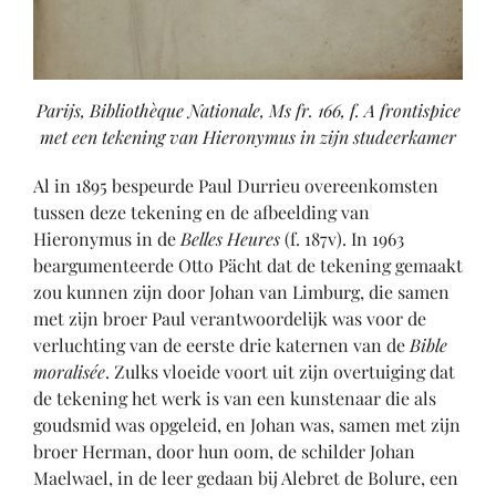
Parijs, Bibliothèque Nationale, Ms fr. 166, f. A frontispice
met een tekening van Hieronymus in zijn studeerkamer
Al in 1895 bespeurde Paul Durrieu overeenkomsten
tussen deze tekening en de afbeelding van
Hieronymus in de
Belles Heures
(f. 187v). In 1963
beargumenteerde Otto Pächt dat de tekening gemaakt
zou kunnen zijn door Johan van Limburg, die samen
met zijn broer Paul verantwoordelijk was voor de
verluchting van de eerste drie katernen van de
Bible
moralisée
. Zulks vloeide voort uit zijn overtuiging dat
de tekening het werk is van een kunstenaar die als
goudsmid was opgeleid, en Johan was, samen met zijn
broer Herman, door hun oom, de schilder Johan
Maelwael, in de leer gedaan bij Alebret de Bolure, een