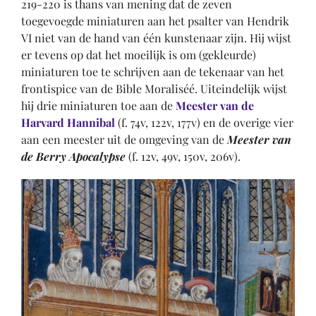
219-220 is thans van mening dat de zeven
toegevoegde miniaturen aan het psalter van Hendrik
VI niet van de hand van één kunstenaar zijn. Hij wijst
er tevens op dat het moeilijk is om (gekleurde)
miniaturen toe te schrijven aan de tekenaar van het
frontispice van de Bible Moraliséé. Uiteindelijk wijst
hij drie miniaturen toe aan de
Meester van de
Harvard Hannibal
(f. 74v, 122v, 177v) en de overige vier
aan een meester uit de omgeving van de
Meester van
de Berry Apocalypse
(f. 12v, 49v, 150v, 206v).