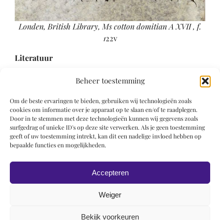
Londen, British Library, Ms cotton domitian A XVII , f.
1
22v
Literatuur
Durrieu 1895 (2), p. 121
Beheer toestemming
Porcher 1953, p. 26-27
Om de beste ervaringen te bieden, gebruiken wij technologieën zoals
Parijs 1955, nr. 188
cookies om informatie over je apparaat op te slaan en/of te raadplegen.
Pächt 1963
Door in te stemmen met deze technologieën kunnen wij gegevens zoals
Meiss 1963
surfgedrag of unieke ID's op deze site verwerken. Als je geen toestemming
geeft of uw toestemming intrekt, kan dit een nadelige invloed hebben op
Meiss 1974 (1), p. 82, 375, 405, fig. 537
bepaalde functies en mogelijkheden.
Parijs 2004, nrs. 184, 185, p. 293, figs. 78 en 79
Clark 2005, p. 215-221
Accepteren
Weiger
Bekijk voorkeuren