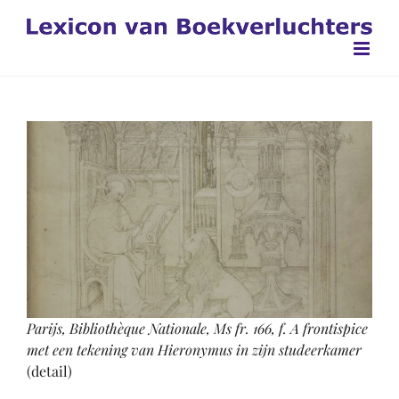
Ga
naar
inhoud
Parijs, Bibliothèque Nationale, Ms fr. 166, f. A frontispice
met een tekening van Hieronymus in zijn studeerkamer
(detail)