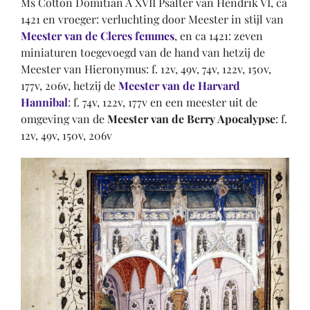
Ms Cotton Domitian A XVII Psalter van Hendrik VI, ca
1421 en vroeger: verluchting door Meester in stijl van
Meester van de Cleres femmes
, en ca 1421: zeven
miniaturen toegevoegd van de hand van hetzij de
Meester van Hieronymus: f. 12v, 49v, 74v, 122v, 150v,
177v, 206v, hetzij de
Meester van de Harvard
Hannibal
: f. 74v, 122v, 177v en een meester uit de
omgeving van de
Meester van de Berry Apocalypse
: f.
12v, 49v, 150v, 206v