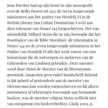
Jean Porcher had op zijn beurt in zijn monografie
over de
Belles Heures
uit 1953 de zeven toegevoegde
miniaturen aan het psalter van Hendrik VI in de
British Library (ms Cotton Dominitian A xvii) aan
deze tekenaar van Douce 144 toegeschreven. Het was
uiteindelijk Millard Meiss die in 1963 betoogde dat het
frontispice van de Bible Moralisée, de tekeningen in
Douce 144 en de zeven toegevoegde miniaturen in het
Psalter van Hendrik VI alle het werk waren van een
kunstenaar die de ontwerpen en motieven van de
Gebroeders van Limburg gebruikte. Deze meester
werd door Meiss de Meester van de Hieronymus
genoemd. Aangezien geen enkel handschrift bekend
is dat geheel of grotendeels aan de meester van
Hieronymus kan worden toegeschreven en hij alleen
miniaturen of tekeningen toevoegde aan bestaande
boeken, was de meester volgens Meiss wellicht niet
van oorsprong een boekverluchter. Clark 2005, p.