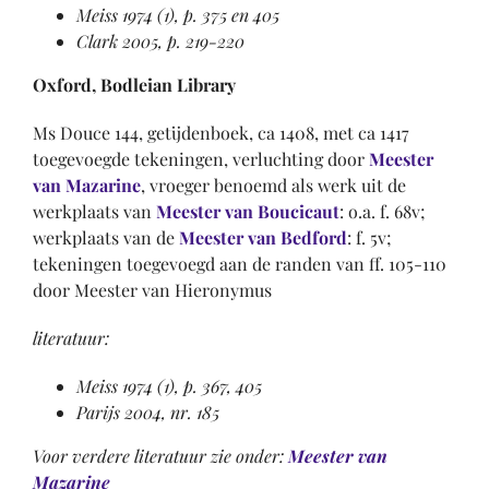
Meiss 1974 (1), p. 375 en 405
Clark 2005, p. 219-220
Oxford, Bodleian Library
Ms Douce 144, getijdenboek, ca 1408, met ca 1417
toegevoegde tekeningen, verluchting door
Meester
van Mazarine
, vroeger benoemd als werk uit de
werkplaats van
Meester van Boucicaut
: o.a. f. 68v;
werkplaats van de
Meester van Bedford
: f. 5v;
tekeningen toegevoegd aan de randen van ff. 105-110
door Meester van Hieronymus
literatuur:
Meiss 1974 (1), p. 367, 405
Parijs 2004, nr. 185
Voor verdere literatuur zie onder:
Meester van
Mazarine