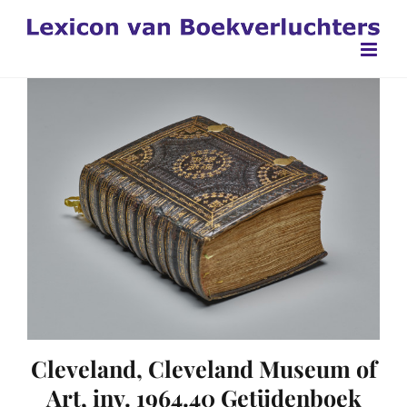
Ga
naar
inhoud
Cleveland, Cleveland Museum of
Art, inv. 1964.40 Getijdenboek