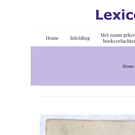
Ga
naar
inhoud
Met naam geke
Home
Inleiding
boekverluchte
Home