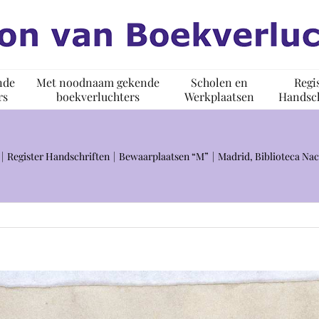
nde
Met noodnaam gekende
Scholen en
Regi
rs
boekverluchters
Werkplaatsen
Handsch
Register Handschriften
Bewaarplaatsen “M”
Madrid, Biblioteca Nac