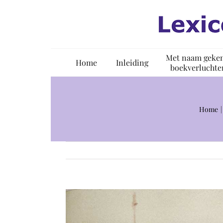
Ga
naar
inhoud
Met naam geke
Home
Inleiding
boekverluchte
Home