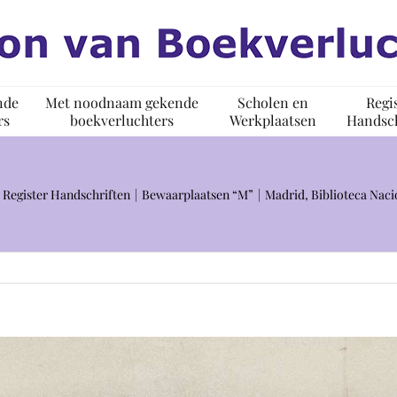
nde
Met noodnaam gekende
Scholen en
Regi
rs
boekverluchters
Werkplaatsen
Handsch
Register Handschriften
Bewaarplaatsen “M”
Madrid, Biblioteca Naci