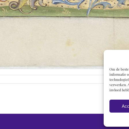
Om de beste 
informatie o
technologieë
verwerken. A
invloed hebb
Acc