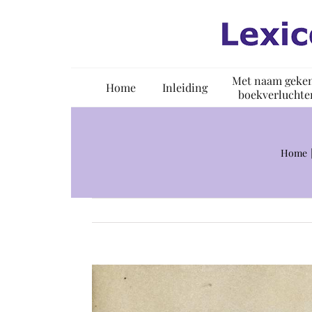
Ga
naar
inhoud
Met naam geke
Home
Inleiding
boekverluchte
Home