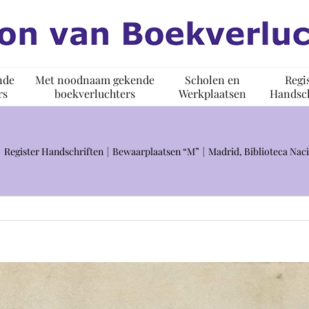
nde
Met noodnaam gekende
Scholen en
Regi
rs
boekverluchters
Werkplaatsen
Handsch
Register Handschriften
Bewaarplaatsen “M”
Madrid, Biblioteca Nac