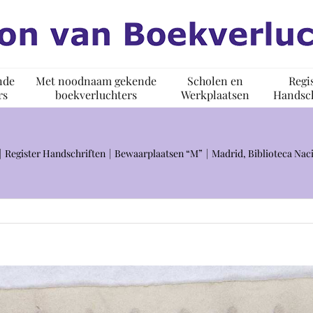
nde
Met noodnaam gekende
Scholen en
Regi
rs
boekverluchters
Werkplaatsen
Handsch
Register Handschriften
Bewaarplaatsen “M”
Madrid, Biblioteca Nac