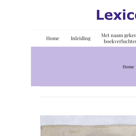
Ga
naar
inhoud
Met naam geke
Home
Inleiding
boekverluchte
Home