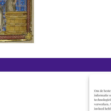
Om de beste 
informatie o
technologieë
verwerken. A
invloed hebb