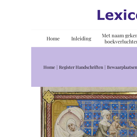
Ga
naar
inhoud
Met naam geke
Home
Inleiding
boekverluchte
Home
Register Handschriften
Bewaarplaatsen