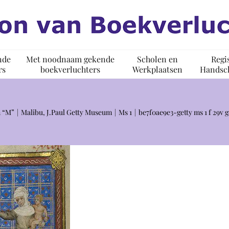
nde
Met noodnaam gekende
Scholen en
Regi
rs
boekverluchters
Werkplaatsen
Handsch
 “M”
Malibu, J.Paul Getty Museum
Ms 1
be7f0ae9e3-getty ms 1 f 29v 