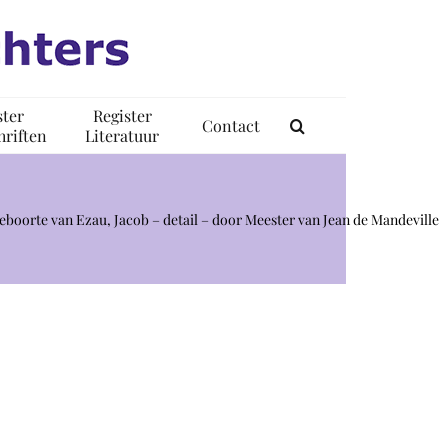
ster
Register
Contact
riften
Literatuur
geboorte van Ezau, Jacob – detail – door Meester van Jean de Mandeville