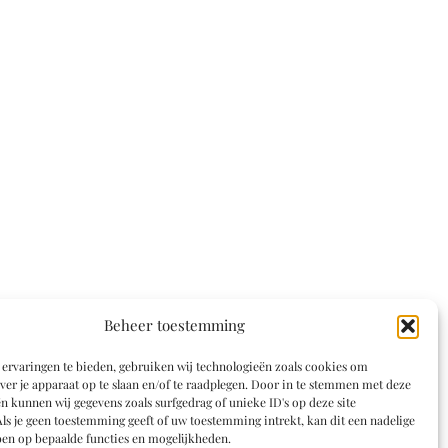
Beheer toestemming
ervaringen te bieden, gebruiken wij technologieën zoals cookies om
ver je apparaat op te slaan en/of te raadplegen. Door in te stemmen met deze
n kunnen wij gegevens zoals surfgedrag of unieke ID's op deze site
ls je geen toestemming geeft of uw toestemming intrekt, kan dit een nadelige
en op bepaalde functies en mogelijkheden.