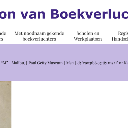
nde
Met noodnaam gekende
Scholen en
Regi
rs
boekverluchters
Werkplaatsen
Handsch
 “M”
Malibu, J.Paul Getty Museum
Ms 1
d5fe9031b6-getty ms 1 f 11r 