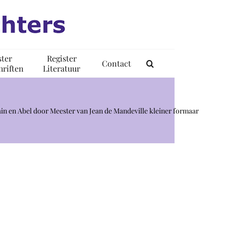
ster
Register
Contact
riften
Literatuur
Kain en Abel door Meester van Jean de Mandeville kleiner formaar