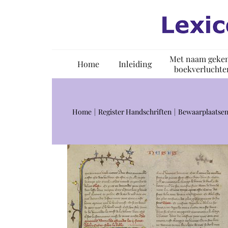
Ga
naar
inhoud
Met naam geke
Home
Inleiding
boekverluchte
Home
Register Handschriften
Bewaarplaatsen