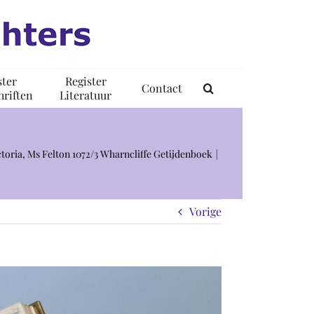
ster
Register
Contact
riften
Literatuur
ctoria, Ms Felton 1072/3 Wharncliffe Getijdenboek
Vorige