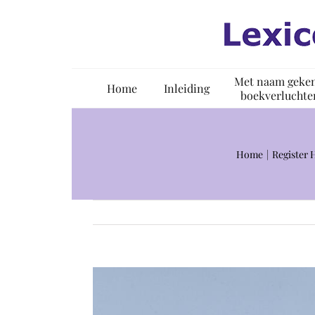
Ga
naar
inhoud
Met naam geke
Home
Inleiding
boekverluchte
Home
Register 