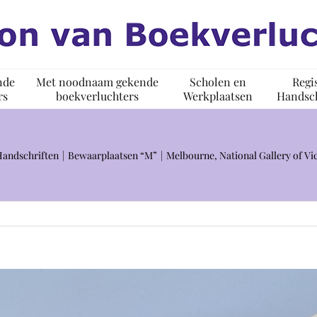
nde
Met noodnaam gekende
Scholen en
Regi
rs
boekverluchters
Werkplaatsen
Handsch
Handschriften
Bewaarplaatsen “M”
Melbourne, National Gallery of Vi