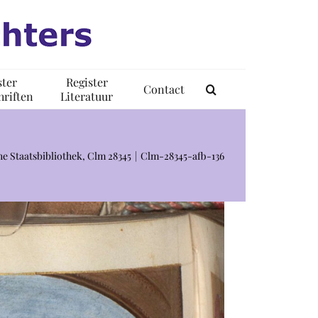
ster
Register
Contact
riften
Literatuur
e Staatsbibliothek, Clm 28345
Clm-28345-afb-136