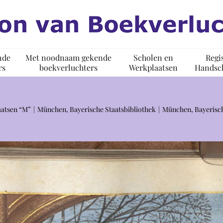
nde
Met noodnaam gekende
Scholen en
Regi
rs
boekverluchters
Werkplaatsen
Handsch
atsen “M”
München, Bayerische Staatsbibliothek
München, Bayerisch