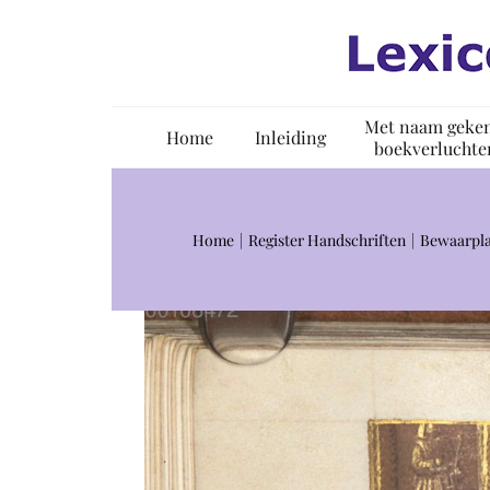
Ga
naar
inhoud
Met naam geke
Home
Inleiding
boekverluchte
Home
Register Handschriften
Bewaarpla