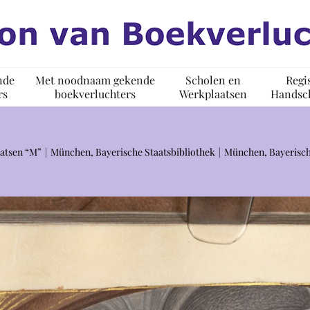
nde
Met noodnaam gekende
Scholen en
Regi
rs
boekverluchters
Werkplaatsen
Handsch
atsen “M”
München, Bayerische Staatsbibliothek
München, Bayerisch