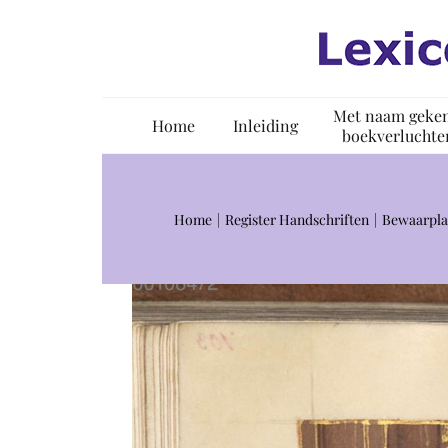
Ga
naar
inhoud
Met naam geke
Home
Inleiding
boekverluchte
Home
Register Handschriften
Bewaarpla