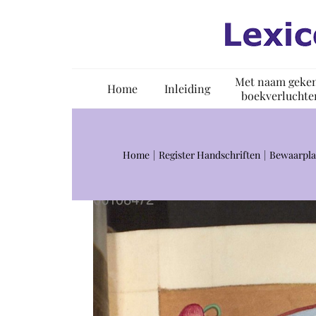
Ga
naar
inhoud
Met naam geke
Home
Inleiding
boekverluchte
Home
Register Handschriften
Bewaarpla