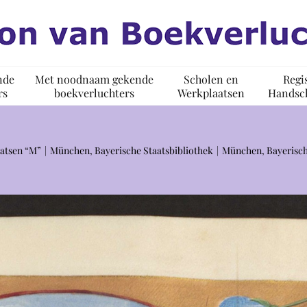
nde
Met noodnaam gekende
Scholen en
Regi
rs
boekverluchters
Werkplaatsen
Handsch
atsen “M”
München, Bayerische Staatsbibliothek
München, Bayerisch