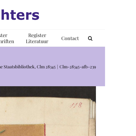
ster
Register
Contact
riften
Literatuur
e Staatsbibliothek, Clm 28345
Clm-28345-afb-239