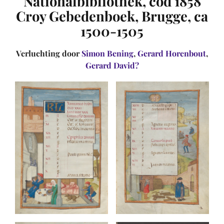
Nationalbibliothek, cod 1858
Croy Gebedenboek, Brugge, ca
1500-1505
Verluchting door
Simon Bening
,
Gerard Horenbout
,
Gerard David?