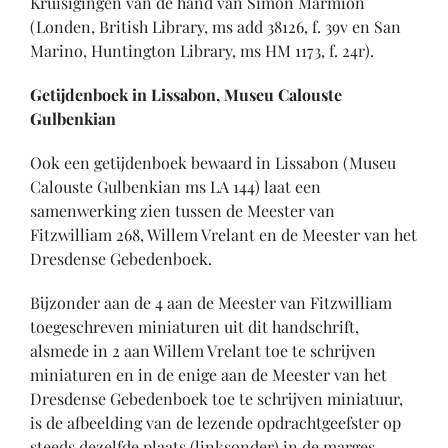
Kruisigingen van de hand van Simon Marmion
(Londen, British Library, ms add 38126, f. 39v en San
Marino, Huntington Library, ms HM 1173, f. 24r).
Getijdenboek in Lissabon, Museu Calouste
Gulbenkian
Ook een getijdenboek bewaard in Lissabon (Museu
Calouste Gulbenkian ms LA 144) laat een
samenwerking zien tussen de Meester van
Fitzwilliam 268, Willem Vrelant en de Meester van het
Dresdense Gebedenboek.
Bijzonder aan de 4 aan de Meester van Fitzwilliam
toegeschreven miniaturen uit dit handschrift,
alsmede in 2 aan Willem Vrelant toe te schrijven
miniaturen en in de enige aan de Meester van het
Dresdense Gebedenboek toe te schrijven miniatuur,
is de afbeelding van de lezende opdrachtgeefster op
steeds dezelfde plaats (linksonder) in de marges,