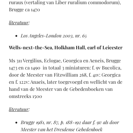
ruraux (vertaling van Liber ruralium commodorum),
Brugge ca 1470
literatuur
:
Los Angeles-London 2003, nr. 65
Wells-next-the-Sea, Holkham Hall, earl of Leicester
Ms 311 Vergilius, Eclogae, Georgica en Aeneis, Brugge
1473 en ca 1490 in totaal 3 miniaturen: f. 9v Bucolica,
door de Meester van Fitzwilliam 268, f. 41v: Georgica
en f. 122v: Anaeis, later toegevoegd en wellicht van de
hand van de Meester van de Gebedenboeken van
omstreeks 1500
literatuur
:
Brugge 1981, nr. 87, p. 188-192 daar f. 9v als door
Meester van het Dresdense Gebedenboek