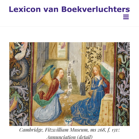
Ga
naar
inhoud
Cambridge, Fitzwilliam Museum, ms 268, f. 13v:
Annunciation (detail)