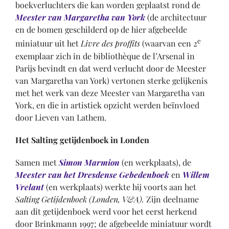
boekverluchters die kan worden geplaatst rond de
Meester van Margaretha van York
(de architectuur
en de bomen geschilderd op de hier afgebeelde
e
miniatuur uit het
Livre des proffits
(waarvan een 2
exemplaar zich in de bibliothèque de l’Arsenal in
Parijs bevindt en dat werd verlucht door de Meester
van Margaretha van York) vertonen sterke gelijkenis
met het werk van deze Meester van Margaretha van
York, en die in artistiek opzicht werden beïnvloed
door Lieven van Lathem.
Het Salting getijdenboek in Londen
Samen met
Simon Marmion
(en werkplaats), de
Meester van het Dresdense Gebedenboek
en
Willem
Vrelant
(en werkplaats) werkte hij voorts aan het
Salting Getijdenboek (Londen, V&A).
Zijn deelname
aan dit getijdenboek werd voor het eerst herkend
door Brinkmann 1997; de afgebeelde miniatuur wordt