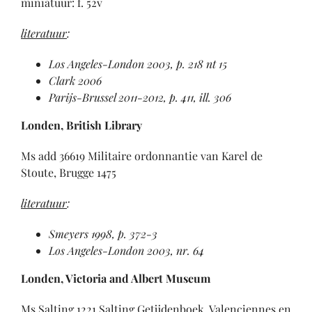
miniatuur: f. 52v
literatuur
:
Los Angeles-London 2003, p. 218 nt 15
Clark 2006
Parijs-Brussel 2011-2012, p. 411, ill. 306
Londen, British Library
Ms add 36619 Militaire ordonnantie van Karel de
Stoute, Brugge 1475
literatuur
:
Smeyers 1998, p. 372-3
Los Angeles-London 2003, nr. 64
Londen
, Victoria
and Albert Museum
Ms Salting 1221 Salting Getijdenboek, Valenciennes en