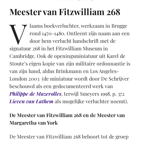
Meester van Fitzwilliam 268
V
laams boekverluchter, werkzaam in Brugge
rond 1470-1480. Ontleent zijn naam aan een
door hem verlucht handschrift met de
signatuur 268 in het Fitzwilliam Museum in
Cambridge. Ook de openingsminiatuur uit Karel de
Stoute’s eigen kopie van zijn militaire ordonnantie is
van zijn hand, aldus Brinkmann en Los Angeles-
London 2003 (de miniatuur wordt door De Schrijver
beschouwd als een gedocumenteerd werk van
Philippe de Mazerolles
, terwijl Smeyers 1998, p. 372
Lieven van Lathem
als mogelijke verluchter noemt).
De Meester van Fitzwilliam 268 en de Meester van
Margaretha van York
De Meester van Fitzwilliam 268 behoort tot de groep