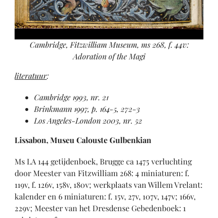
Cambridge, Fitzwilliam Museum, ms 268, f. 44v:
Adoration of the Magi
literatuur
:
Cambridge 1993, nr. 21
Brinkmann 1997, p. 164-5, 272-3
Los Angeles-London 2003, nr. 52
Lissabon, Museu Calouste Gulbenkian
Ms LA 144 getijdenboek, Brugge ca 1475 verluchting
door Meester van Fitzwilliam 268: 4 miniaturen: f.
119v, f. 126v, 158v, 180v; werkplaats van Willem Vrelant:
kalender en 6 miniaturen: f. 15v, 27v, 107v, 147v; 166v,
229v; Meester van het Dresdense Gebedenboek: 1