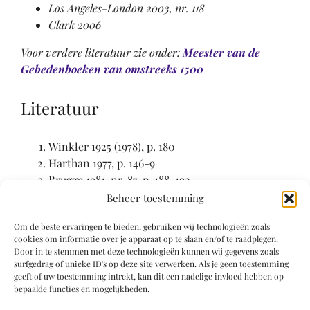
Los Angeles-London 2003, nr. 118
Clark 2006
Voor verdere literatuur zie onder:
Meester van de
Gebedenboeken van omstreeks 1500
Literatuur
Winkler 1925 (1978), p. 180
Harthan 1977, p. 146-9
Brugge 1981, nr. 87, p. 188-192
Cambridge 1993, nr. 21
Beheer toestemming
Brinkmann 1997, p. 160-162, 164-169, 271-4, 389
Om de beste ervaringen te bieden, gebruiken wij technologieën zoals
Smeyers 1998, p. 372, 373
cookies om informatie over je apparaat op te slaan en/of te raadplegen.
Los Angeles-London 2003, p. 218, nrs. 52, 53, 64,
Door in te stemmen met deze technologieën kunnen wij gegevens zoals
65, 118
surfgedrag of unieke ID's op deze site verwerken. Als je geen toestemming
geeft of uw toestemming intrekt, kan dit een nadelige invloed hebben op
Clark 2006
bepaalde functies en mogelijkheden.
Watson 2011, cat. nr. 72 (vol. I, p. 401-411)