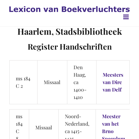
Ga
naar
inhoud
Haarlem, Stadsbibliotheek
Register Handschriften
Den
Haag,
Meesters
ms 184
Missaal
ca
van Dirc
C 2
1400-
van Delf
1410
ms
Noord-
Meester
184
Nederland,
van het
Missaal
C
ca 1415-
Brno
8
1425
Speculum