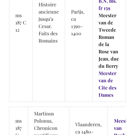
B.N. ms.
Histoire
fr 159
ancienne
Parijs,
ms
Meester
jusqu’a
ca
187 C
van de
Cesar.
1390-
12
Tweede
Faits des
1400
Roman
Romains
de la
Rose van
Jean, duc
du Berry
Meester
van de
Cite des
Dames
Martinus
ms
Polonus,
Meesters
Vlaanderen,
187
Chronicon
van
ca 1480-