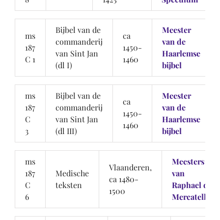
Bijbel van de
Meester
ms
ca
commanderij
van de
187
1450-
van Sint Jan
Haarlemse
C 1
1460
(dl I)
bijbel
ms
Bijbel van de
Meester
ca
187
commanderij
van de
1450-
C
van Sint Jan
Haarlemse
1460
3
(dl III)
bijbel
ms
Meesters
Vlaanderen,
187
Medische
van
ca 1480-
C
teksten
Raphael de
1500
6
Mercatellis