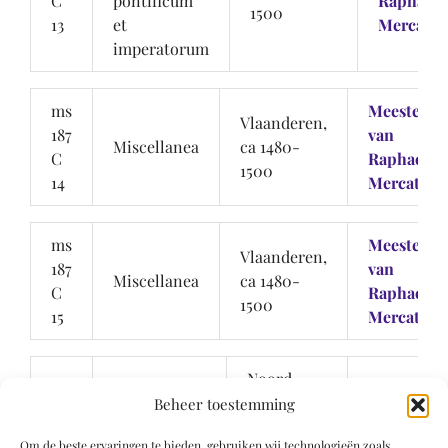
C
pontificum
Raphael 
1500
13
et
Mercatell
imperatorum
ms
Meesters
Vlaanderen,
187
van
Miscellanea
ca 1480-
C
Raphael d
1500
14
Mercatelli
ms
Meesters
Vlaanderen,
187
van
Miscellanea
ca 1480-
C
Raphael d
1500
15
Mercatelli
Noord-
ms
Nederland,
Beheer toestemming
187
getijdenboek
Haarlem of
Spierinck
D
Om de beste ervaringen te bieden, gebruiken wij technologieën zoals