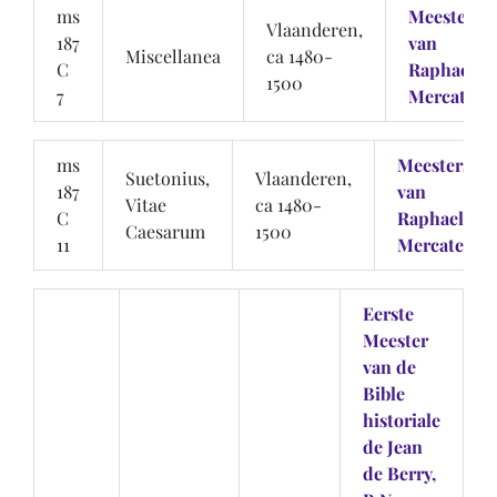
ms
Meesters
Vlaanderen,
187
van
Miscellanea
ca 1480-
C
Raphael d
1500
7
Mercatelli
ms
Meesters
Suetonius,
Vlaanderen,
187
van
Vitae
ca 1480-
C
Raphael de
Caesarum
1500
11
Mercatellis
Eerste
Meester
van de
Bible
historiale
de Jean
de Berry,