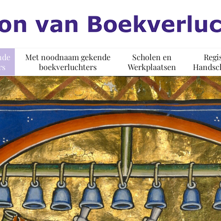
nde
Met noodnaam gekende
Scholen en
Regi
rs
boekverluchters
Werkplaatsen
Handsch