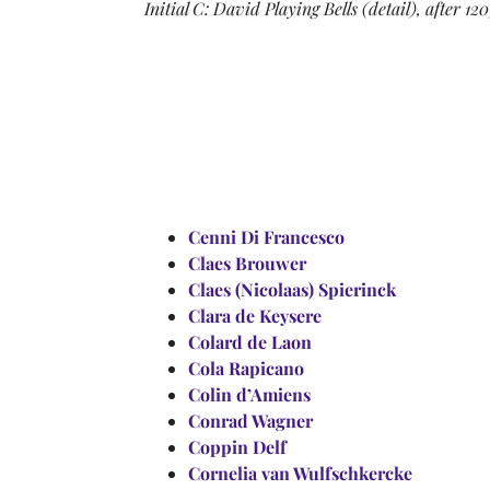
Initial C: David Playing Bells (detail), after 12
Cenni Di Francesco
Claes Brouwer
Claes (Nicolaas) Spierinck
Clara de Keysere
Colard de Laon
Cola Rapicano
Colin d’Amiens
Conrad Wagner
Coppin Delf
Cornelia van Wulfschkercke