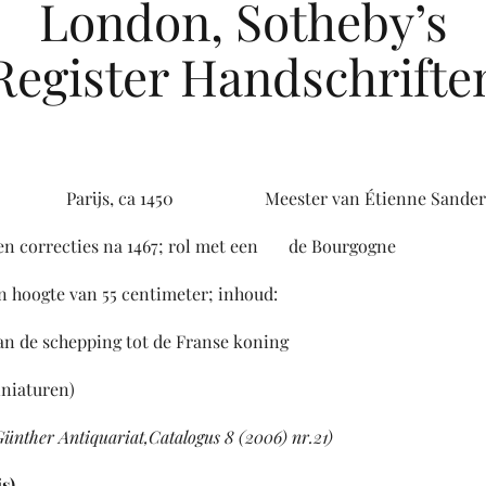
London, Sotheby’s
Register Handschrifte
Parijs, ca 1450 Meester van Étienne Sander
ecties na 1467; rol met een de Bourgogne
e van 55 centimeter; inhoud:
chepping tot de Franse koning
aturen)
ünther Antiquariat,Catalogus 8 (2006) nr.21)
s)