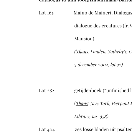
Lot 164 Maino de Maineri, Dialogus cr
dialogue des creatures (fr. Vert. do
Mansion) Brugge, ca.
(
Thans
: Londen, Sotheby
3 december 2002, lot 32)
Me
119 kolomw
Lot 282 getijdenboek (“unfinish
(
Thans
: New York, Pie
Library, 
Lot 404 zes losse bladen uit psa