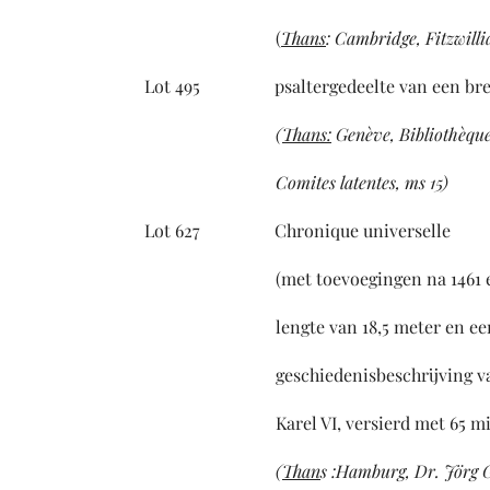
(
Thans
: Cambridge, Fitzwil
Lot 495 psaltergedeelte van een b
(
Thans:
Genève, Bibliothèqu
Comites latentes,
ms 15
)
Lot 627 Chronique universelle
(met toevoegingen na 1461 en corr
lengte van 18,5 meter en een hoogt
geschiedenisbeschrijving van de s
Karel VI, versierd met 65 mini
(
Than
s :Hamburg, Dr. Jörg G