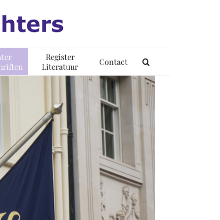
ster
Register
Contact
riften
Literatuur