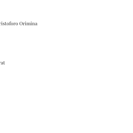
toforo Orimina
at