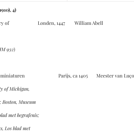
910), 4)
conry of Londen, 1447 William Abell
 HM 932
)
 12 miniaturen Parijs, ca 1405 Meester van Luç
y of Michigan,
l; Boston, Museum
met begrafenis;
ks,
Los blad met