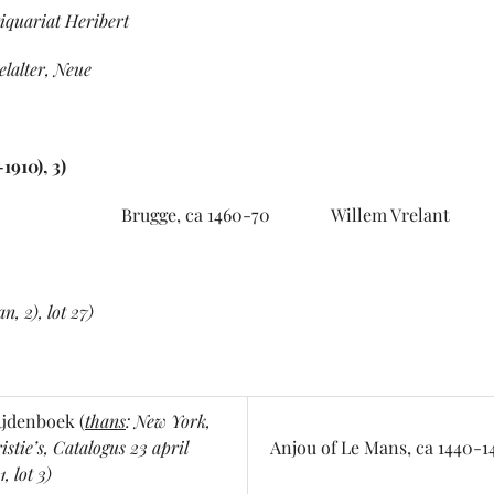
iquariat Heribert
ter, Neue
1910), 3)
ugge, ca 1460-70 Willem Vrelant
), lot 27)
ijdenboek (
thans
:
New York,
istie’s, Catalogus 23 april
Anjou of Le Mans, ca 1440-1
, lot 3
)