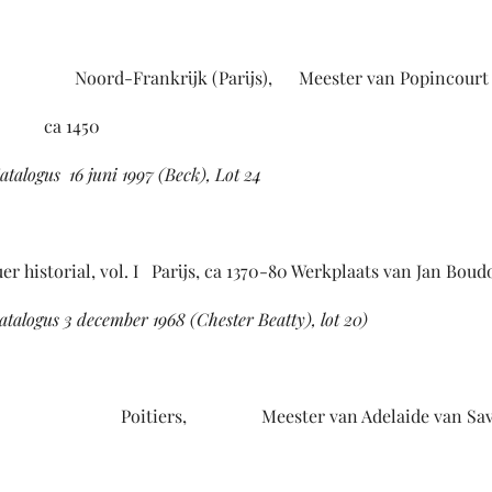
oord-Frankrijk (Parijs), Meester van Popincourt
50
atalogus 16 juni 1997 (Beck), Lot 24
torial, vol. I Parijs, ca 1370-80 Werkplaats van Jan Boudo
atalogus 3 december 1968 (Chester Beatty), lot 20)
tiers, Meester van Adelaide van Savo