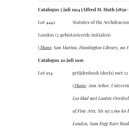
Catalogus 7 juli 1914 (Alfred H. Huth (1859-1
Lot 4442 Statutes of the Archdea
London (2 gehistorieerde initialen)
(
Thans
: San Marino, Huntington Library, ms
Catalogus 20 juli 1916
Lot 954 getijdenboek (deels) met
(
Thans
:
Ann Arbor, Universit
Los blad met Laatste Oordee
of Fine Arts, Ms 1973.691 los blad 
Londen, Sam Fogg Rare Boo