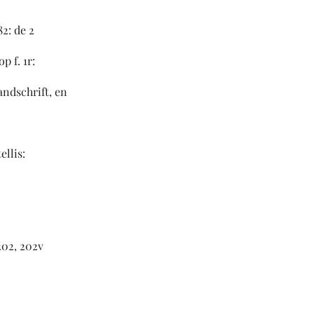
: de 2
f. 1r:
ift, en
is:
202, 202v