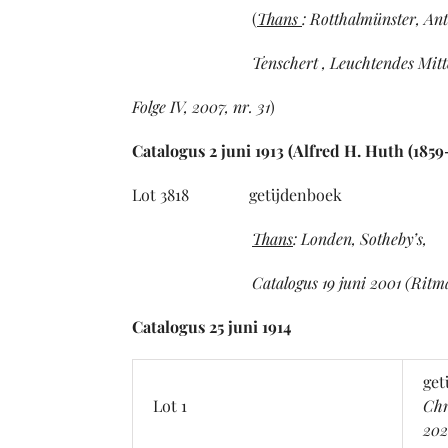
(
Thans
:
Rotthalmünster, Ant
Tenschert , Leuchtendes Mittelal
Folge IV, 2007, n
r.
31
)
Catalogus 2 juni 1913 (Alfred H. Huth (1859-
Lot 3818 getijdenboek Br
Thans
:
Londen, Sotheby’s,
Catalogus 19 juni 2001 (Ritman, 2
Catalogus 25 juni 1914
get
Lot 1
Chr
2021