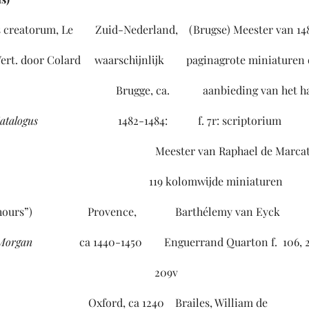
eatorum, Le Zuid-Nederland, (Brugse) Meester van 1482
or Colard waarschijnlijk paginagrote miniaturen op 
 aanbieding van het handschr
’s, Catalogus
1482-1484: f. 7r: scriptorium
ester van Raphael de Marcatell
ijde miniaturen
ed hours”) Provence, Barthélemy van Eyck
rpont Morgan
ca 1440-1450
Enguerrand Quarton f. 106, 
ms. 358)
209v
lter Oxford, ca 1240 Brailes, William de