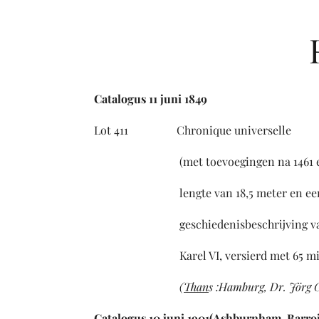
Catalogus 11 juni 1849
Lot 411 Chronique universelle 
(met toevoegingen na 1461 en corr
lengte van 18,5 meter en een hoogt
geschiedenisbeschrijving van de s
Karel VI, versierd met 65 mini
(
Than
s :Hamburg, Dr. Jörg G
Catalogus 10 juni 1901(Ashburnham-Barroi