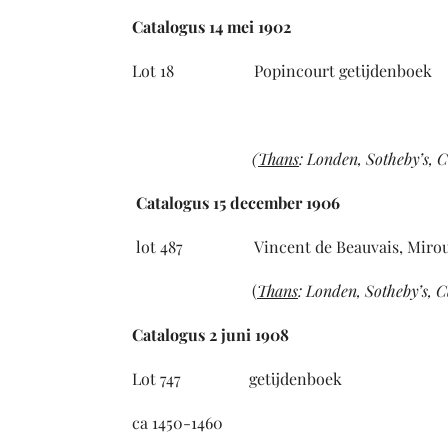
Catalogus 14 mei 1902
Lot 18 Popincourt getijdenboek N
ca 14
(
Thans
:
Londen,
S
otheby’s, C
Catalogus 15 december 1906
lot 487 Vincent de Beauvais, Mirouer his
(
Thans
: Londen, Sotheby’s, C
Catalogus 2 juni 1908
Lot 747 getijdenboek Poi
ca 1450-1460