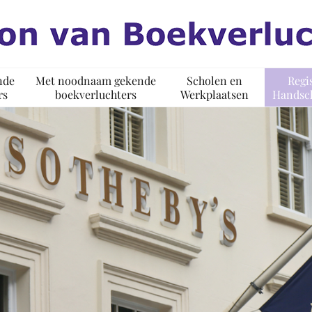
nde
Met noodnaam gekende
Scholen en
Regi
rs
boekverluchters
Werkplaatsen
Handsch