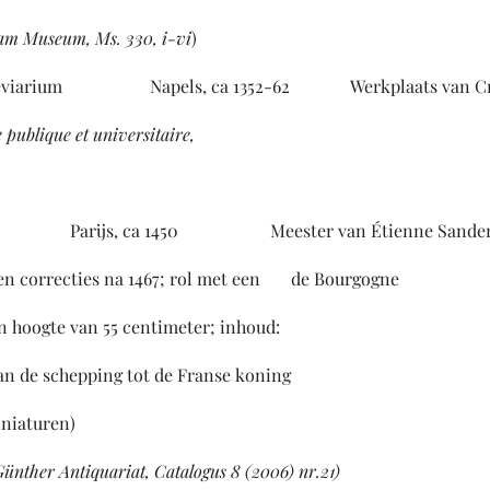
liam Museum
, Ms.
330, i-vi
)
reviarium Napels, ca 1352-62 Werkplaats van Cris
e publique et universitaire,
 Parijs, ca 1450 Meester van Étienne Sander
ecties na 1467; rol met een de Bourgogne
e van 55 centimeter; inhoud:
chepping tot de Franse koning
aturen)
ünther Antiquariat, Catalogus 8 (2006) nr.21)